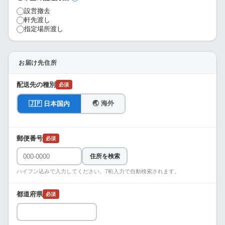
設営撤去
軒先渡し
指定場所渡し
お届け先住所
配送先の種別
必須
🌏 海外
🇯🇵 日本国内
郵便番号
必須
住所を検索
ハイフン込みで入力してください。7桁入力で自動検索されます。
都道府県
必須