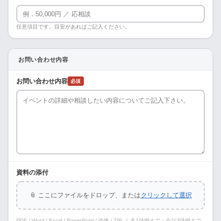
任意項目です。目安があればご記入ください。
お問い合わせ内容
お問い合わせ内容
必須
資料の添付
📎 ここにファイルをドロップ、または
クリックして選択
PDF / Word / Excel / PowerPoint / 画像 / ZIP ／ 各10MBまで・合計30MBまで