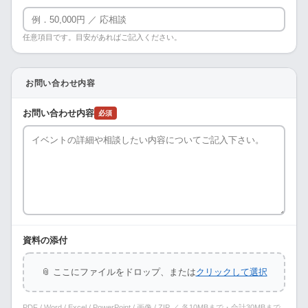
任意項目です。目安があればご記入ください。
お問い合わせ内容
お問い合わせ内容
必須
資料の添付
📎 ここにファイルをドロップ、または
クリックして選択
PDF / Word / Excel / PowerPoint / 画像 / ZIP ／ 各10MBまで・合計30MBまで