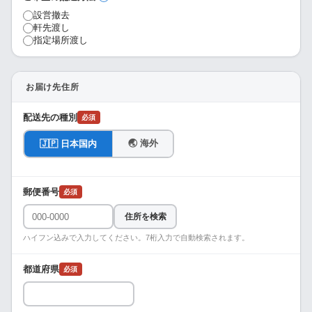
設営撤去
軒先渡し
指定場所渡し
お届け先住所
配送先の種別
必須
🌏 海外
🇯🇵 日本国内
郵便番号
必須
住所を検索
ハイフン込みで入力してください。7桁入力で自動検索されます。
都道府県
必須